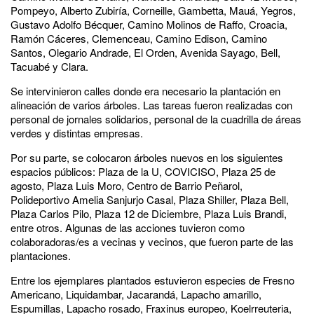
Pompeyo, Alberto Zubiría, Corneille, Gambetta, Mauá, Yegros,
Gustavo Adolfo Bécquer, Camino Molinos de Raffo, Croacia,
Ramón Cáceres, Clemenceau, Camino Edison, Camino
Santos, Olegario Andrade, El Orden, Avenida Sayago, Bell,
Tacuabé y Clara.
Se intervinieron calles donde era necesario la plantación en
alineación de varios árboles. Las tareas fueron realizadas con
personal de jornales solidarios, personal de la cuadrilla de áreas
verdes y distintas empresas.
Por su parte, se colocaron árboles nuevos en los siguientes
espacios públicos: Plaza de la U, COVICISO, Plaza 25 de
agosto, Plaza Luis Moro, Centro de Barrio Peñarol,
Polideportivo Amelia Sanjurjo Casal, Plaza Shiller, Plaza Bell,
Plaza Carlos Pilo, Plaza 12 de Diciembre, Plaza Luis Brandi,
entre otros. Algunas de las acciones tuvieron como
colaboradoras/es a vecinas y vecinos, que fueron parte de las
plantaciones.
Entre los ejemplares plantados estuvieron especies de Fresno
Americano, Liquidambar, Jacarandá, Lapacho amarillo,
Espumillas, Lapacho rosado, Fraxinus europeo, Koelrreuteria,