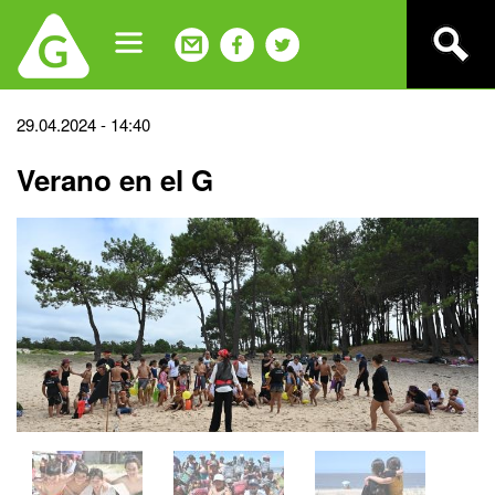
Jump
to
navigation
Back
29.04.2024 - 14:40
to
Verano en el G
top