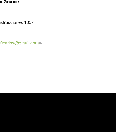
rno Grande
nstrucciones 1057
00carlos@gmail.com