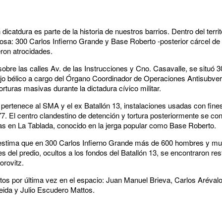
catdura es parte de la historia de nuestros barrios. Dentro del territ
rzosa: 300 Carlos Infierno Grande y Base Roberto -posterior cárcel de
ron atrocidades.
 sobre las calles Av. de las Instrucciones y Cno. Casavalle, se situó 3
jo bélico a cargo del Órgano Coordinador de Operaciones Antisubve
orturas masivas durante la dictadura cívico militar.
s pertenece al SMA y el ex Batallón 13, instalaciones usadas con fine
. El centro clandestino de detención y tortura posteriormente se cont
as en La Tablada, conocido en la jerga popular como Base Roberto.
e estima que en 300 Carlos Infierno Grande más de 600 hombres y mu
s del predio, ocultos a los fondos del Batallón 13, se encontraron r
orovitz.
tos por última vez en el espacio: Juan Manuel Brieva, Carlos Aréval
ida y Julio Escudero Mattos.