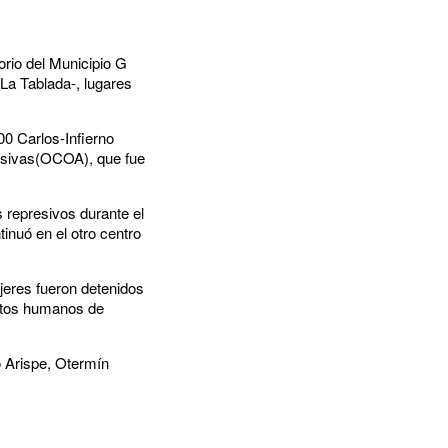
orio del Municipio G
 La Tablada-, lugares
00 Carlos-Infierno
rsivas(OCOA), que fue
s represivos durante el
inuó en el otro centro
jeres fueron detenidos
estos humanos de
o Arispe, Otermín