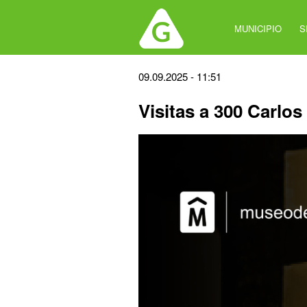
Jump
to
MUNICIPIO
S
navigation
Back
09.09.2025 - 11:51
to
Visitas a 300 Carlo
top