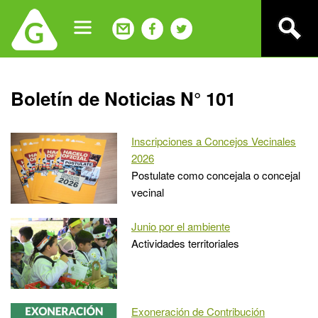
Jump
to
navigation
Back
Boletín de Noticias N° 101
to
top
Inscripciones a Concejos Vecinales
2026
Postulate como concejala o concejal
vecinal
Junio por el ambiente
Actividades territoriales
Exoneración de Contribución