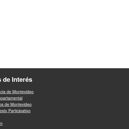
s de Interés
ncia de Montevideo
epartamental
ios de Montevideo
sto Participativo
am