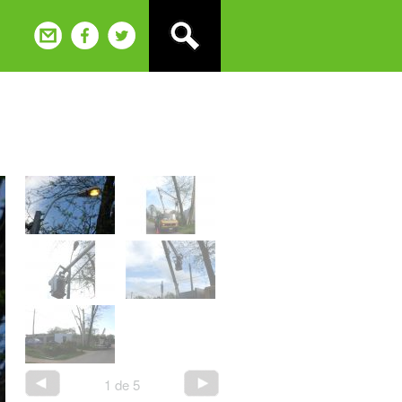
1
de
5