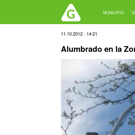
Jump
to
MUNICIPIO
S
navigation
Back
11.10.2012 - 14:21
to
Alumbrado en la Zo
top