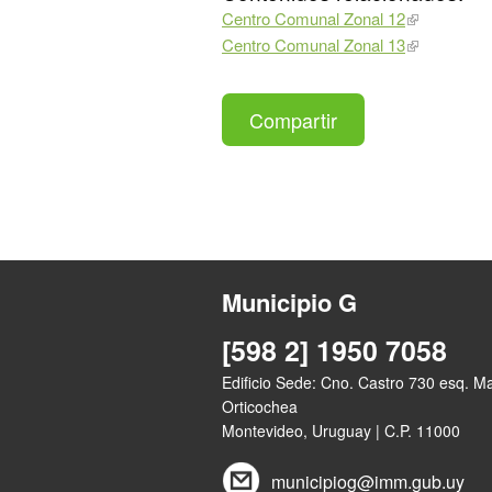
Centro Comunal Zonal 12
Centro Comunal Zonal 13
Compartir
Municipio G
[598 2] 1950 7058
Edificio Sede: Cno. Castro 730 esq. M
Orticochea
Montevideo, Uruguay | C.P. 11000
municipiog@imm.gub.uy