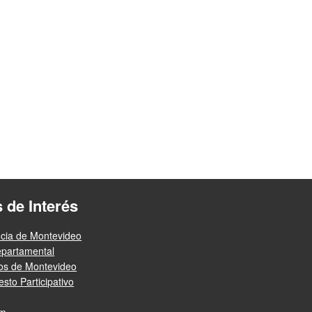
s de Interés
ncia de Montevideo
epartamental
ios de Montevideo
sto Participativo
am