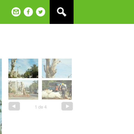
1
de
4