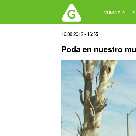
Jump
to
MUNICIPIO
S
navigation
Back
16.08.2012 - 16:55
to
Poda en nuestro mu
top