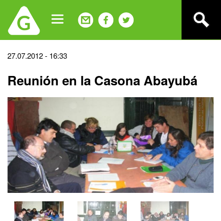
Jump
to
navigation
Back
27.07.2012 - 16:33
to
Reunión en la Casona Abayubá
top