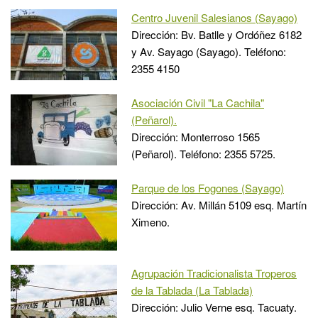
Centro Juvenil Salesianos (Sayago)
Dirección: Bv. Batlle y Ordóñez 6182
y Av. Sayago (Sayago). Teléfono:
2355 4150
Asociación Civil "La Cachila"
(Peñarol).
Dirección: Monterroso 1565
(Peñarol). Teléfono: 2355 5725.
Parque de los Fogones (Sayago)
Dirección: Av. Millán 5109 esq. Martín
Ximeno.
Agrupación Tradicionalista Troperos
de la Tablada (La Tablada)
Dirección: Julio Verne esq. Tacuaty.