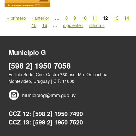
« primero
‹ anterior
…
8
9
10
11
12
13
14
Páginas
15
16
…
siguiente ›
última »
Municipio G
[598 2] 1950 7058
Edificio Sede: Cno. Castro 730 esq. Ma. Orticochea
Montevideo, Uruguay | C.P. 11000
municipiog@imm.gub.uy
CCZ 12: [598 2] 1950 7490
CCZ 13: [598 2] 1950 7520