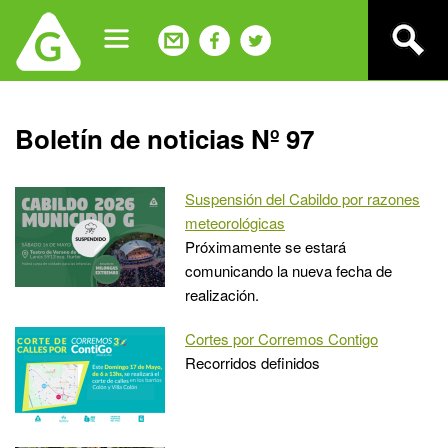
Jump
to
navigation
Back
Boletín de noticias Nº 97
to
top
Suspensión del Cabildo por razones
meteorológicas
Próximamente se estará
comunicando la nueva fecha de
realización.
Cortes por Corremos Contigo
Recorridos definidos