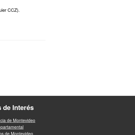
uier CCZ).
s de Interés
ncia de Montevideo
epartamental
ios de Montevideo