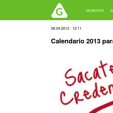
Jump
to
MUNICIPIO
S
navigation
Back
08.04.2013 - 12:11
to
Calendario 2013 para
top