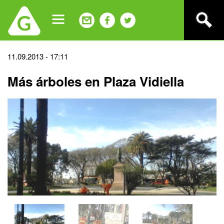
Jump
to
navigation
Back
11.09.2013 - 17:11
to
Más árboles en Plaza Vidiella
top