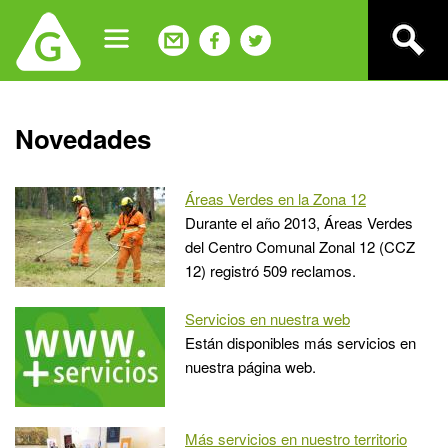
Jump
to
navigation
Back
Novedades
to
top
Áreas Verdes en la Zona 12
Durante el año 2013, Áreas Verdes
del Centro Comunal Zonal 12 (CCZ
12) registró 509 reclamos.
Servicios en nuestra web
Están disponibles más servicios en
nuestra página web.
Más servicios en nuestro territorio