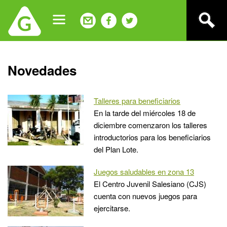
Jump
to
navigation
Back
Novedades
to
top
Talleres para beneficiarios
En la tarde del miércoles 18 de
diciembre comenzaron los talleres
introductorios para los beneficiarios
del Plan Lote.
Juegos saludables en zona 13
El Centro Juvenil Salesiano (CJS)
cuenta con nuevos juegos para
ejercitarse.