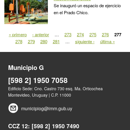
Se inauguró un espacio de ejercicio
en el Prado Chico.
« primero
‹ anterior
…
273
274
275
276
277
Páginas
278
279
280
281
…
siguiente ›
última »
Municipio G
[598 2] 1950 7058
Edificio Sede: Cno. Castro 730 esq. Ma. Orticochea
Montevideo, Uruguay | C.P. 11000
municipiog@imm.gub.uy
CCZ 12: [598 2] 1950 7490