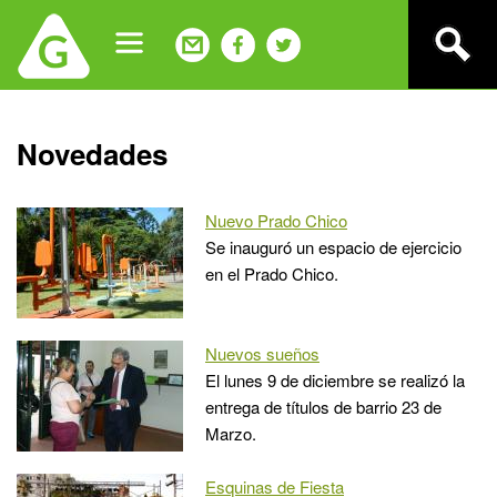
Jump
to
navigation
Back
Novedades
to
top
Nuevo Prado Chico
Se inauguró un espacio de ejercicio
en el Prado Chico.
Nuevos sueños
El lunes 9 de diciembre se realizó la
entrega de títulos de barrio 23 de
Marzo.
Esquinas de Fiesta