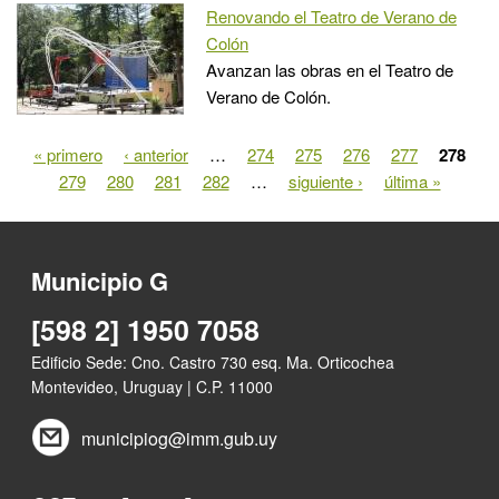
Renovando el Teatro de Verano de
Colón
Avanzan las obras en el Teatro de
Verano de Colón.
« primero
‹ anterior
…
274
275
276
277
278
Páginas
279
280
281
282
…
siguiente ›
última »
Municipio G
[598 2] 1950 7058
Edificio Sede: Cno. Castro 730 esq. Ma. Orticochea
Montevideo, Uruguay | C.P. 11000
municipiog@imm.gub.uy