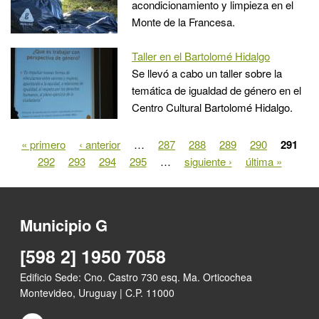
acondicionamiento y limpieza en el
Monte de la Francesa.
Taller en el Bartolomé Hidalgo
Se llevó a cabo un taller sobre la
temática de igualdad de género en el
Centro Cultural Bartolomé Hidalgo.
« primero
‹ anterior
…
287
288
289
290
291
Páginas
292
293
294
295
…
siguiente ›
última »
Municipio G
[598 2] 1950 7058
Edificio Sede: Cno. Castro 730 esq. Ma. Orticochea
Montevideo, Uruguay | C.P. 11000