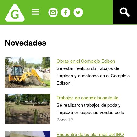
Jump
to
navigation
Back
Novedades
to
top
Obras en el Complejo Edison
Se están realizando trabajos de
limpieza y cuneteado en el Complejo
Edison.
Trabajos de acondicionamiento
Se realizaron trabajos de poda y
limpieza en espacios verdes de la
Zona 12.
Encuentro de ex alumnos del IBO