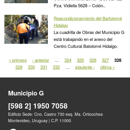
Pza. Vidiella 5628 – Colón..
Reacondicionamiento del Bartolomé
Hidalgo
La cuadrilla de Obras del Municipio G
está trabajando en el anexo del
Centro Cultural Batolomé Hidalgo.
« primero
‹ anterior
…
324
325
326
327
328
Páginas
329
330
331
332
…
siguiente ›
última »
Municipio G
[598 2] 1950 7058
Edificio Sede: Cno. Castro 730 esq. Ma. Orticochea
Montevideo, Uruguay | C.P. 11000