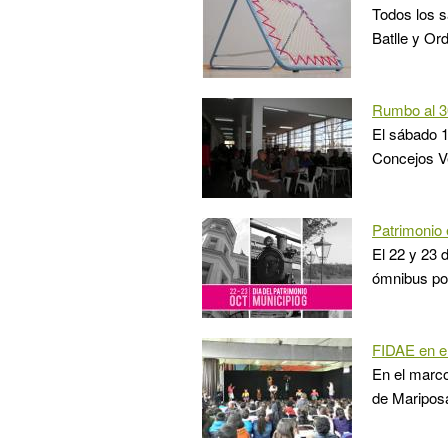
Todos los s
Batlle y Or
Rumbo al 3
El sábado 1
Concejos Ve
Patrimonio 
El 22 y 23 
ómnibus por
FIDAE en e
En el marco
de Mariposa