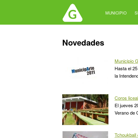
Jump
to
MUNICIPIO
S
navigation
Back
Novedades
to
top
Municipio G
Hasta el 25
la Intenden
Coros licea
El jueves 20
Verano de C
Tchoukball 