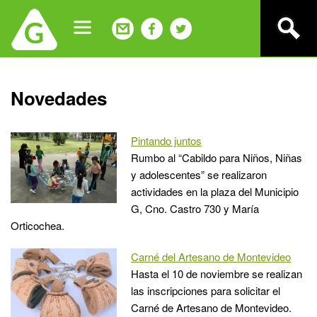
Jump
to
navigation
Back
Novedades
to
top
Pintando juntos
Rumbo al “Cabildo para Niños, Niñas
y adolescentes” se realizaron
actividades en la plaza del Municipio
G, Cno. Castro 730 y María
Orticochea.
Carné del Artesano de Montevideo
Hasta el 10 de noviembre se realizan
las inscripciones para solicitar el
Carné de Artesano de Montevideo.