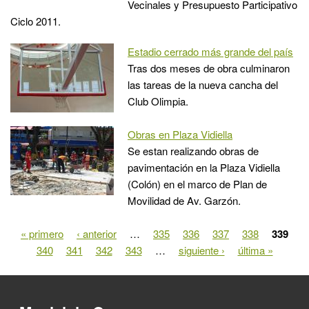
Vecinales y Presupuesto Participativo
Ciclo 2011.
Estadio cerrado más grande del país
Tras dos meses de obra culminaron
las tareas de la nueva cancha del
Club Olimpia.
Obras en Plaza Vidiella
Se estan realizando obras de
pavimentación en la Plaza Vidiella
(Colón) en el marco de Plan de
Movilidad de Av. Garzón.
« primero
‹ anterior
…
335
336
337
338
339
Páginas
340
341
342
343
…
siguiente ›
última »