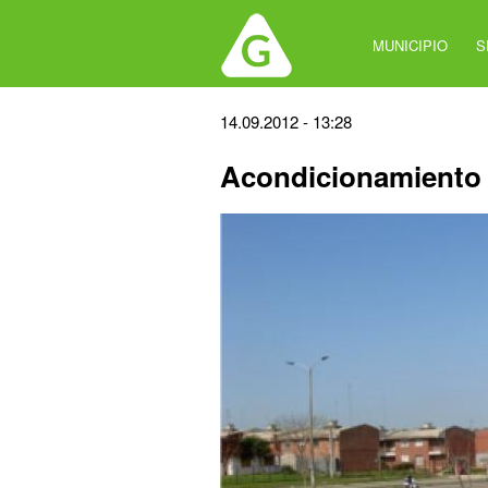
Jump
to
MUNICIPIO
S
navigation
Back
14.09.2012 - 13:28
to
Acondicionamiento 
top