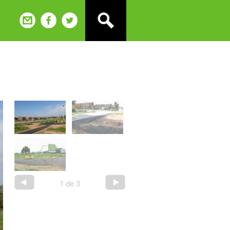
1
de
3