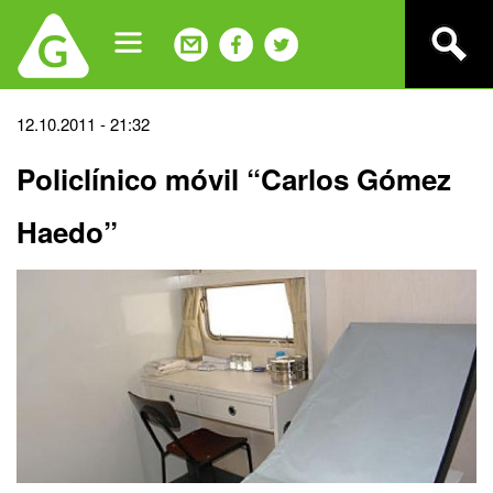
Jump
to
navigation
Back
12.10.2011 - 21:32
to
Policlínico móvil “Carlos Gómez
top
Haedo”