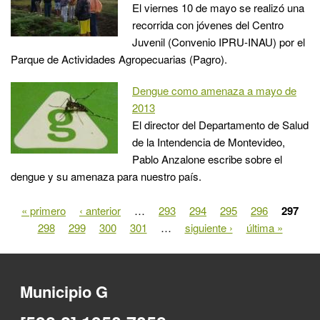
El viernes 10 de mayo se realizó una
recorrida con jóvenes del Centro
Juvenil (Convenio IPRU-INAU) por el
Parque de Actividades Agropecuarias (Pagro).
Dengue como amenaza a mayo de
2013
El director del Departamento de Salud
de la Intendencia de Montevideo,
Pablo Anzalone escribe sobre el
dengue y su amenaza para nuestro país.
« primero
‹ anterior
…
293
294
295
296
297
Páginas
298
299
300
301
…
siguiente ›
última »
Municipio G