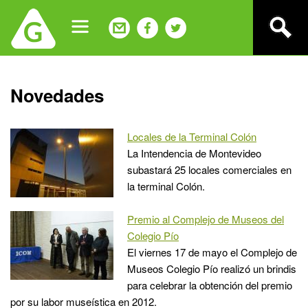
Jump
to
navigation
Back
Novedades
to
top
Locales de la Terminal Colón
La Intendencia de Montevideo
subastará 25 locales comerciales en
la terminal Colón.
Premio al Complejo de Museos del
Colegio Pío
El viernes 17 de mayo el Complejo de
Museos Colegio Pío realizó un brindis
para celebrar la obtención del premio
por su labor museística en 2012.