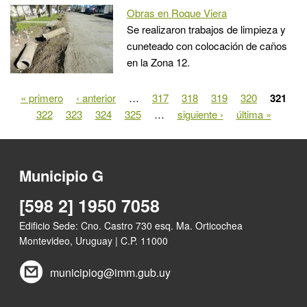
Obras en Roque Viera
Se realizaron trabajos de limpieza y
cuneteado con colocación de caños
en la Zona 12.
« primero
‹ anterior
…
317
318
319
320
321
Páginas
322
323
324
325
…
siguiente ›
última »
Municipio G
[598 2] 1950 7058
Edificio Sede: Cno. Castro 730 esq. Ma. Orticochea
Montevideo, Uruguay | C.P. 11000
municipiog@imm.gub.uy