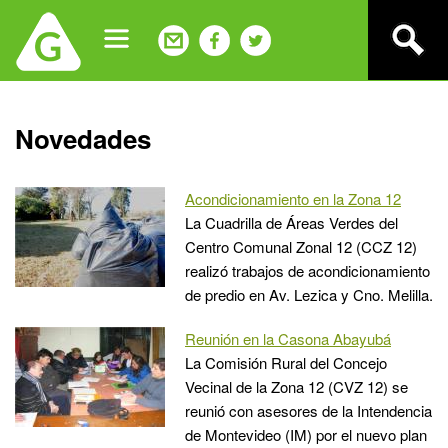
Jump
to
navigation
Back
Novedades
to
top
Acondicionamiento en la Zona 12
La Cuadrilla de Áreas Verdes del
Centro Comunal Zonal 12 (CCZ 12)
realizó trabajos de acondicionamiento
de predio en Av. Lezica y Cno. Melilla.
Reunión en la Casona Abayubá
La Comisión Rural del Concejo
Vecinal de la Zona 12 (CVZ 12) se
reunió con asesores de la Intendencia
de Montevideo (IM) por el nuevo plan